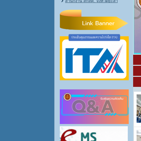
สำนักงาน สกสค. จังหวัดยะลา