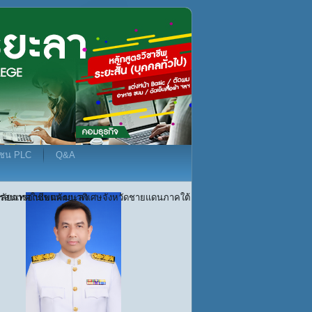
มชน PLC
Q&A
ยาลัยการอาชีพนครยะลา
ะสารสนเทศในเขตพัฒนาพิเศษจังหวัดชายแดนภาคใต้