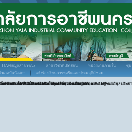
ITA/ข้อมูลสาธารณะ
สาขาวิชาที่เปิดสอน
หน่วยงานภายใน
ชุ
พอำเภอบันนังสตา
แจ้งร้องเรียนการทุจริตและประพฤติมิชอบ
ษา พระบาทสมเด็จพระวชิรเกล้าเจ้าอยู่หัว ณ หอประชุมอาคารวิทยบริการ วิท
้าไม้แห่งความดี" ณ บึงแบเมาะ อำเภอเมือง จังหวัดยะลา
ศึกษา ระดับอาชีวศึกษา จังหวัดยะลา ประจำปีงบประมาณ พ.ศ. 2569
รศึกษา 2569 ณ Deepal Chookiat Pattani - ดี พอล
บ เข้าร่วมโครงการการฝึกอบรมลูกเสือแกนนำ Safe Form Harm
่ายบริหารทรัพยากร เข้าร่วมอบรมโครงการอบรมเชิงปฏิบัติการระบบฐานข้อมูลแล