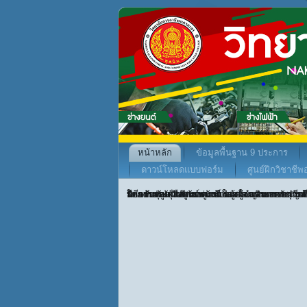
หน้าหลัก
ข้อมูลพื้นฐาน 9 ประการ
ดาวน์โหลดแบบฟอร์ม
ศูนย์ฝึกวิชาชี
พิธีลงนามถวายพระพรชัยมงคลเฉลิมพระชนมพรร
กิจกรรมลูกเสือ เนตรนารี ร่วมใจถวายอาลัย "กล
รับการประเมินศูนย์บ่มเพาะผู้ประกอบการอาชีว
โครงการทัศนศึกษาดูงานในสถานประกอบการ ปีกา
นายอับดุลลาเตะ กาเจ นางสาวเบญจมาพร บุญแน
นายชัยพันธุ์ กชกันพยันต์ รองผู้อำนวยการ ฝ