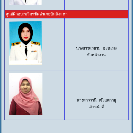
ศูนย์ฝึกอบรมวิชาชีพอำเภอบันนังสตา
นางสาวแวยาม อะหะมะ
หัวหน้างาน
นางสาววานี เจ๊ะแลกายู
เจ้าหน้าที่